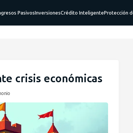
ngresos Pasivos
Inversiones
Crédito Inteligente
Protección d
te crisis económicas
monio